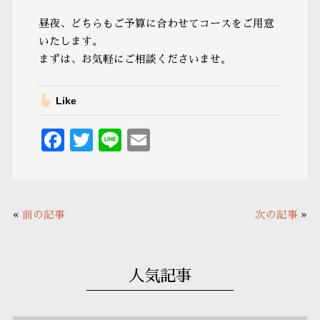
昼夜、どちらもご予算に合わせてコースをご用意
いたします。
まずは、お気軽にご相談くださいませ。
Like
F
T
Li
E
ac
w
n
m
e
it
e
ai
b
te
l
«
前の記事
次の記事
»
o
r
o
k
人気記事