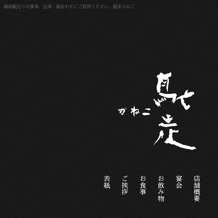
鎌倉観光のお食事、法事・顔合わせにご利用ください。馳走かねこ
表紙
ご挨拶
お食事
お飲み物
宴会
店舗概要