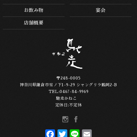
お飲み物
宴会
店舗概要
〒248-0005
神奈川県鎌倉市雪ノ下1-9-29 シャングリラ鶴岡2-B
TEL:
0467-84-9969
馳走かねこ
定休日:不定休
F
T
Li
E